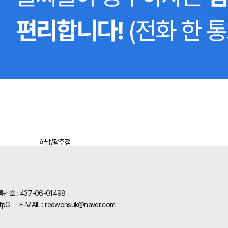
하남/광주점
청주/천안점
수원/화성/
호 : 437-06-01498
TfpG
E-MAIL :
redwonsuk@naver.com