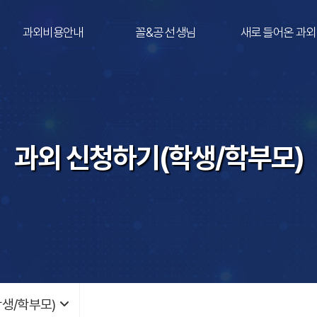
과외비용안내
꼴&공 선생님
새로 들어온 과외
과외 신청하기(학생/학부모)
생/학부모)