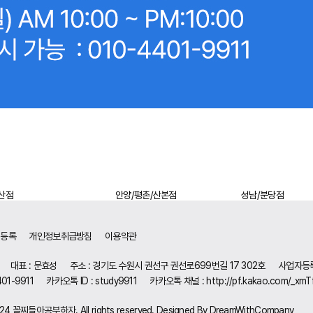
안양/평촌/산본점
성남/분당점
님등록
개인정보취급방침
이용약관
대표 : 문효성
주소 : 경기도 수원시 권선구 권선로699번길 17 302호
사업자등록번
01-9911
카카오톡 ID : study9911
카카오톡 채널 :
http://pf.kakao.com/_xm
2024 꼴찌들아공부하자. All rights reserved. Designed By DreamWithCompany