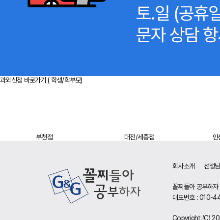
과외신청 바로가기 ( 학생/학부모)
부천점
대전/세종점
안산점
사이트 정보
회사소개
선생
꼴찌들아 공부하자
대표번호 : 010-44
Copyright (C) 