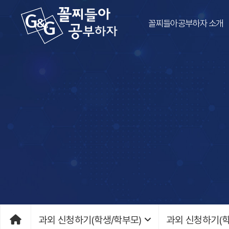
꼴찌들아공부하자 소개
과외 신청하기(학생/학부모)
과외 신청하기(학